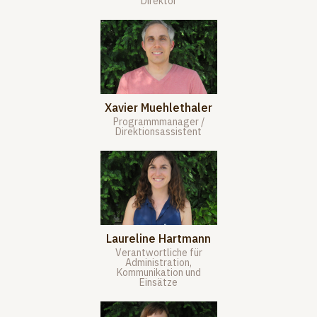
Direktor
Xavier Muehlethaler
Programmmanager /
Direktionsassistent
Laureline Hartmann
Verantwortliche für
Administration,
Kommunikation und
Einsätze